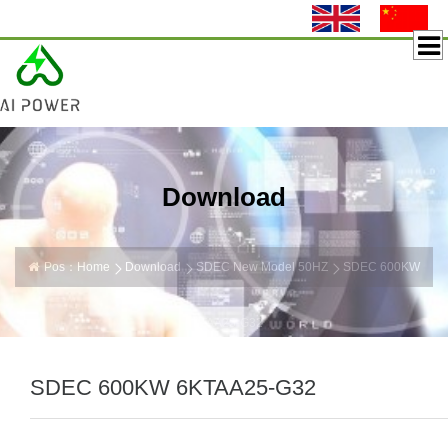
Download
Pos：
Home
Download
SDEC New Model 50HZ
SDEC 600KW
6KTAA25-G32
SDEC 600KW 6KTAA25-G32